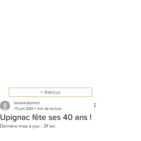
La version mobile du site
n’est actuellement pas
disponible.
Pour accéder au site,
veuillez le consulter
depuis un ordinateur.
> Retour
lauranedumont
19 juin 2025
1 min de lecture
Upignac fête ses 40 ans !
Dernière mise à jour :
29 avr.