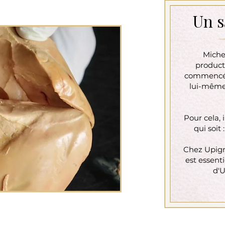
Un s
Michel
producte
commencé p
lui-même
Pour cela, 
qui soit 
Chez Upign
est essenti
d'U