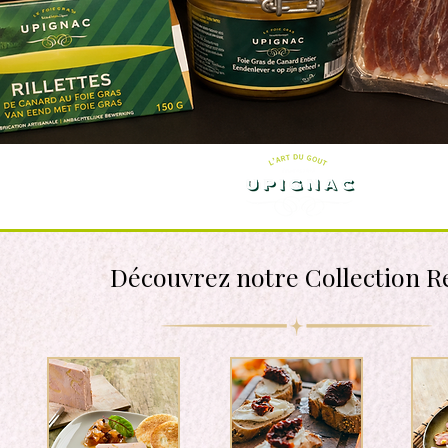
Découvrez
notre C
ollection R