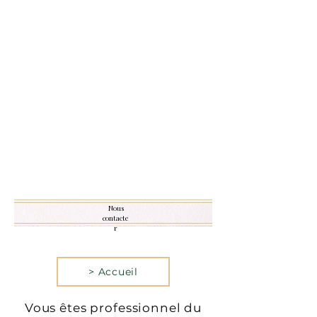
La version mobile du site
n’est actuellement pas
disponible.
Pour accéder au site,
veuillez le consulter
depuis un ordinateur.
Nous
contacte
r
> Accueil
Vous êtes professionnel du