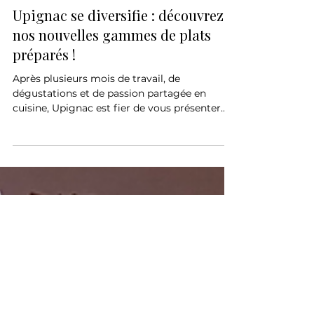
17 juil. 2025
1 min de lecture
Upignac se diversifie : découvrez
nos nouvelles gammes de plats
préparés !
Après plusieurs mois de travail, de
dégustations et de passion partagée en
cuisine, Upignac est fier de vous présenter
trois nouvelles gammes de plats préparés.
Une diversification gourmande, pensée pour
élargir nos horizons tout en gardant notre
exigence de qualité et notre amour du bon
produit. Sapori d’Italia Une immersion dans
les saveurs authentiques de l’Italie. Pâtes aux
mille variations, lasagnes d’aubergines,
arancinis dorés à souhait... Sans oublier les
desserts :