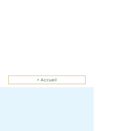
La version mobile du site
n’est actuellement pas
disponible.
Pour accéder au site,
veuillez le consulter
depuis un ordinateur.
> Accueil