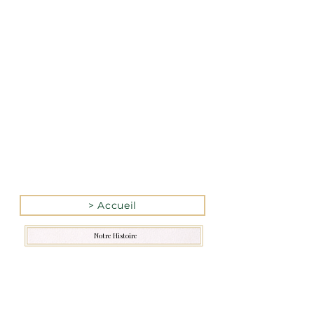
La version mobile du site
n’est actuellement pas
disponible.
Pour accéder au site,
veuillez le consulter
depuis un ordinateur.
> Accueil
Notre Histoire