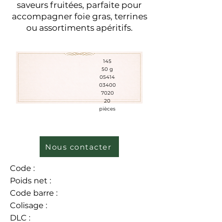
saveurs fruitées, parfaite pour
accompagner foie gras, terrines
ou assortiments apéritifs.
145
50 g
05414
03400
7020
20
pièces
Nous contacter
Code :
Poids net :
Code barre :
Colisage :
DLC :