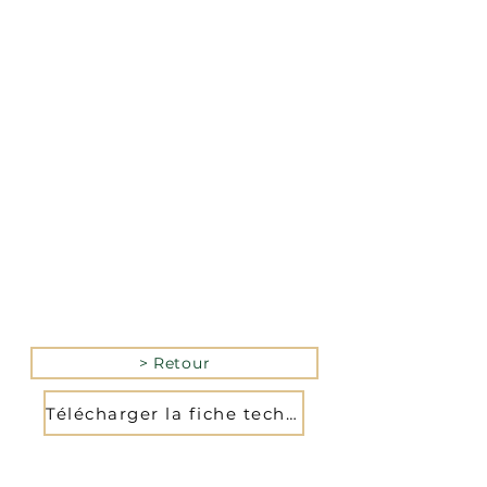
La version mobile du site
n’est actuellement pas
disponible.
Pour accéder au site,
veuillez le consulter
depuis un ordinateur.
> Retour
Télécharger la fiche technique