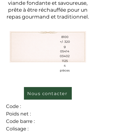
viande fondante et savoureuse,
prête à être réchauffée pour un
repas gourmand et traditionnel.
8100
+/- 320
g
05414
03402
1125
4
pièces
Nous contacter
Code :
Poids net :
Code barre :
Colisage :