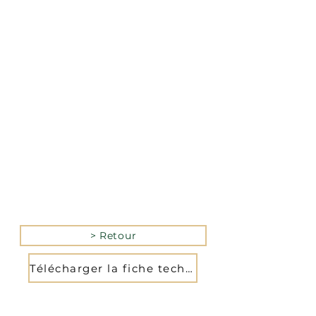
La version mobile du site
n’est actuellement pas
disponible.
Pour accéder au site,
veuillez le consulter
depuis un ordinateur.
> Retour
Télécharger la fiche technique