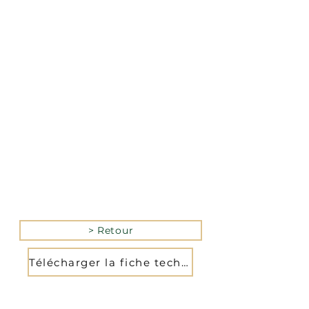
La version mobile du site
n’est actuellement pas
disponible.
Pour accéder au site,
veuillez le consulter
depuis un ordinateur.
> Retour
Télécharger la fiche technique