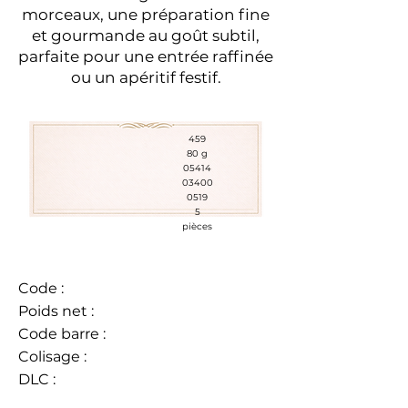
morceaux, une préparation fine
et gourmande au goût subtil,
parfaite pour une entrée raffinée
ou un apéritif festif.
459
80 g
05414
03400
0519
5
pièces
Code :
Poids net :
Code barre :
Colisage :
DLC :