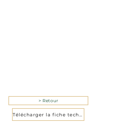
La version mobile du site
n’est actuellement pas
disponible.
Pour accéder au site,
veuillez le consulter
depuis un ordinateur.
> Retour
Télécharger la fiche technique