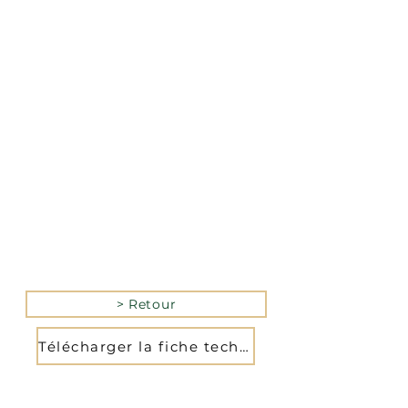
La version mobile du site
n’est actuellement pas
disponible.
Pour accéder au site,
veuillez le consulter
depuis un ordinateur.
> Retour
Télécharger la fiche technique