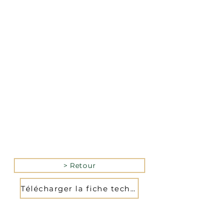
La version mobile du site
n’est actuellement pas
disponible.
Pour accéder au site,
veuillez le consulter
depuis un ordinateur.
> Retour
Télécharger la fiche technique