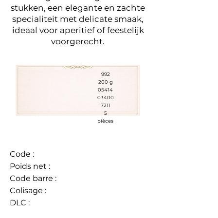
stukken, een elegante en zachte
specialiteit met delicate smaak,
ideaal voor aperitief of feestelijk
voorgerecht.
992
200 g
05414
03400
7211
5
pièces
Code :
Poids net :
Code barre :
Colisage :
DLC :