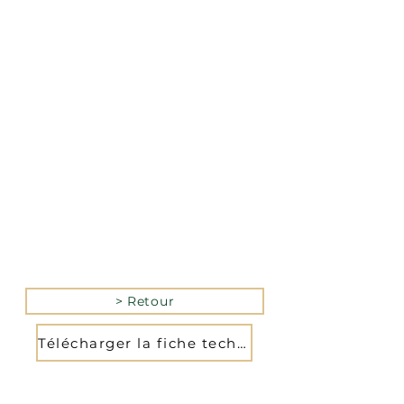
La version mobile du site
n’est actuellement pas
disponible.
Pour accéder au site,
veuillez le consulter
depuis un ordinateur.
> Retour
Télécharger la fiche technique