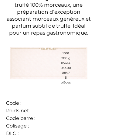
truffé 100% morceaux, une
préparation d’exception
associant morceaux généreux et
parfum subtil de truffe. Idéal
pour un repas gastronomique.
1001
200 g
05414
03400
0847
5
pièces
Code :
Poids net :
Code barre :
Colisage :
DLC :