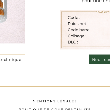
pour une ent
Code :
Poids net :
Code barre :
Colisage :
DLC :
 technique
Nous co
MENTIONS LÉGALES
POLITIQUE DE CONFIDENTIALITÉ