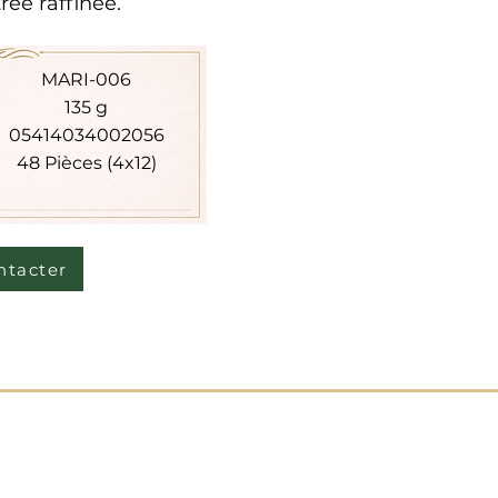
rée raffinée.
MARI-006
135 g
05414034002056​
48 Pièces (4x12)
ntacter