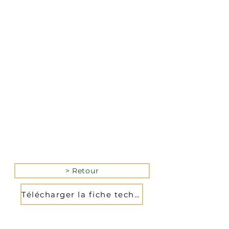
La version mobile du site
n’est actuellement pas
disponible.
Pour accéder au site,
veuillez le consulter
depuis un ordinateur.
> Retour
Télécharger la fiche technique