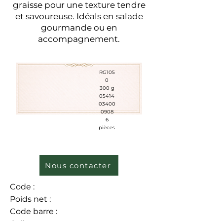
graisse pour une texture tendre
et savoureuse. Idéals en salade
gourmande ou en
accompagnement.
RG105
0
300 g
05414
03400
0908
6
pièces
Nous contacter
Code :
Poids net :
Code barre :