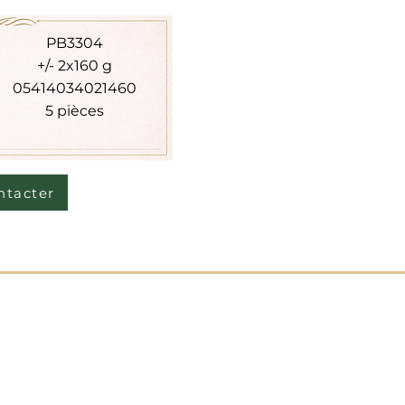
PB3304
+/- 2x160 g
05414034021460
5 pièces
ntacter