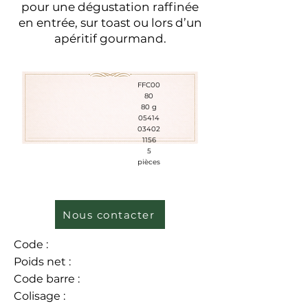
pour une dégustation raffinée
en entrée, sur toast ou lors d’un
apéritif gourmand.
FFC00
80
80 g
05414
03402
1156
5
pièces
Nous contacter
Code :
Poids net :
Code barre :
Colisage :