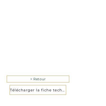
La version mobile du site
n’est actuellement pas
disponible.
Pour accéder au site,
veuillez le consulter
depuis un ordinateur.
> Retour
Télécharger la fiche technique