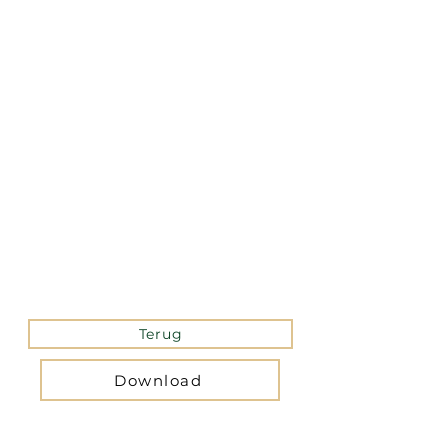
La version mobile du site
n’est actuellement pas
disponible.
Pour accéder au site,
veuillez le consulter
depuis un ordinateur.
Terug
Download