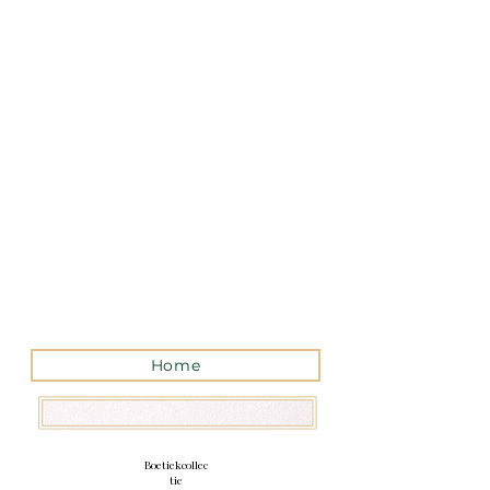
La version mobile du site
n’est actuellement pas
disponible.
Pour accéder au site,
veuillez le consulter
depuis un ordinateur.
Home
Boetiekcollec
tie