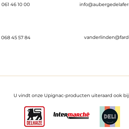
061 46 10 00
info@aubergedelafe
vanderlinden@fard
068 45 57 84
U vindt onze Upignac-producten uiteraard ook bij