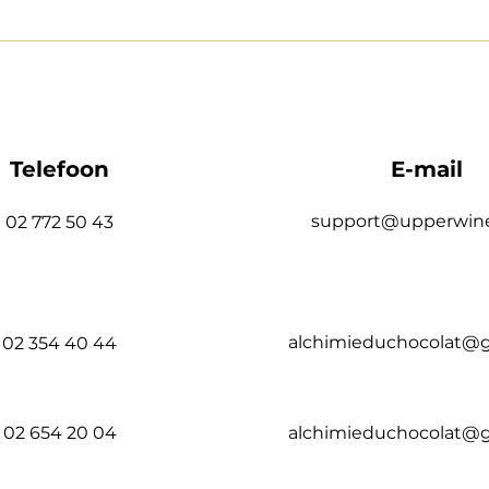
Telefoon
E-mail
support@upperwin
02 772 50 43
alchimieduchocolat@
02 354 40 44
02 654 20 04​
alchimieduchocolat@