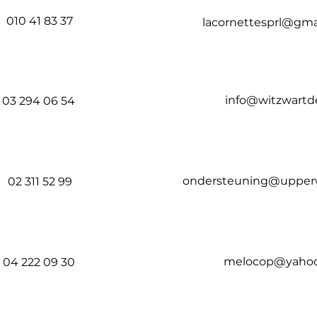
010 41 83 37
lacornettesprl@gma
info@witzwartde
03 294 06 54
ondersteuning@upper
02 311 52 99
melocop@yahoo
04 222 09 30