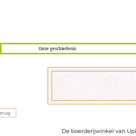
Onze geschiedenis
erug
De boerderijwinkel van Up