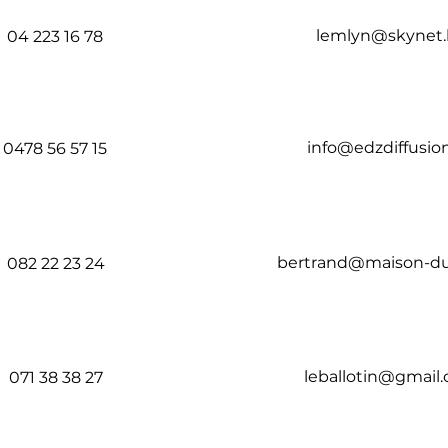
lemlyn@skynet
04 223 16 78​
info@edzdiffusio
0478 56 57 15
bertrand@maison-du
082 22 23 24
leballotin@gmail
071 38 38 27