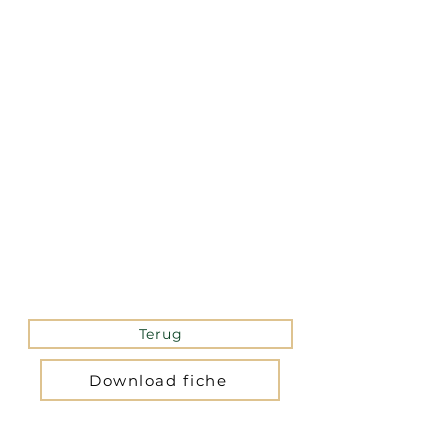
La version mobile du site
n’est actuellement pas
disponible.
Pour accéder au site,
veuillez le consulter
depuis un ordinateur.
Terug
Download fiche