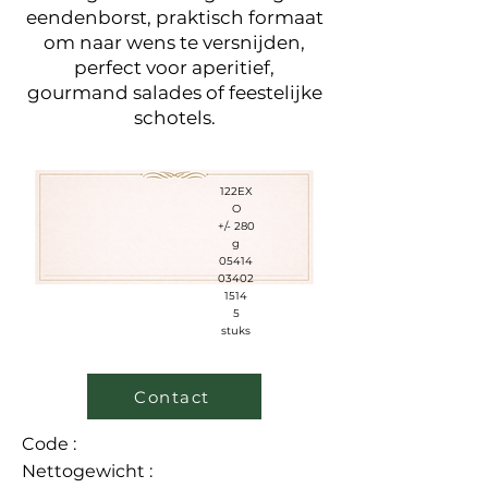
eendenborst, praktisch formaat
om naar wens te versnijden,
perfect voor aperitief,
gourmand salades of feestelijke
schotels.
122EX
O
+/- 280
g
05414
03402
1514
5
stuks
Contact
Code :
Nettogewicht :