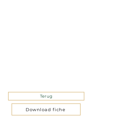
La version mobile du site
n’est actuellement pas
disponible.
Pour accéder au site,
veuillez le consulter
depuis un ordinateur.
Terug
Download fiche