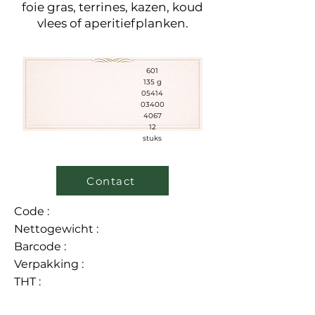
foie gras, terrines, kazen, koud
vlees of aperitiefplanken.
601
135 g
05414
03400
4067
12
stuks
Contact
Code :
Nettogewicht :
Barcode :
Verpakking :
THT :