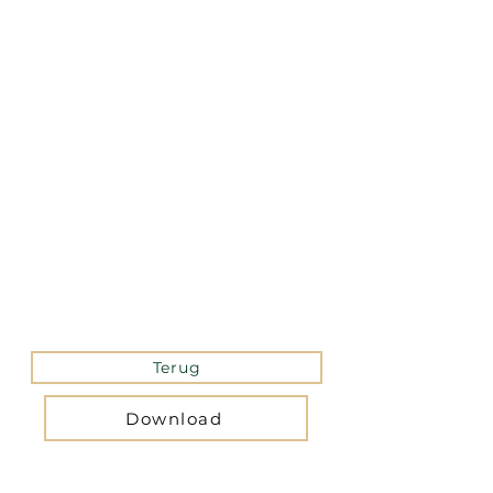
La version mobile du site
n’est actuellement pas
disponible.
Pour accéder au site,
veuillez le consulter
depuis un ordinateur.
Terug
Download