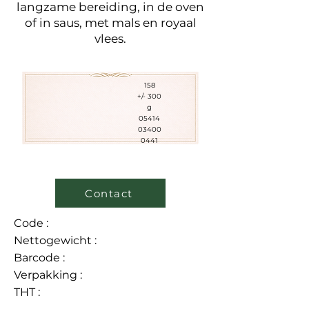
langzame bereiding, in de oven
of in saus, met mals en royaal
vlees.
158
+/- 300
g
05414
03400
0441
Contact
Code :
Nettogewicht :
Barcode :
Verpakking :
THT :