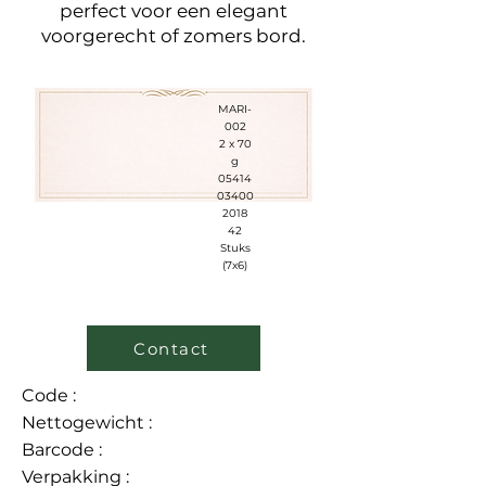
perfect voor een elegant
voorgerecht of zomers bord.
MARI-
002
2 x 70
g
05414
03400
2018
42
Stuks
(7x6)
Contact
Code :
Nettogewicht :
Barcode :
Verpakking :