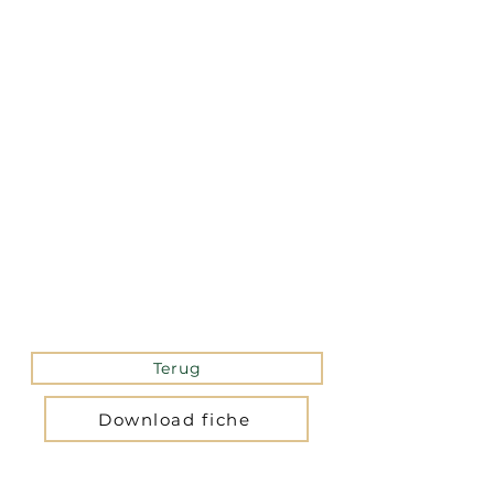
La version mobile du site
n’est actuellement pas
disponible.
Pour accéder au site,
veuillez le consulter
depuis un ordinateur.
Terug
Download fiche