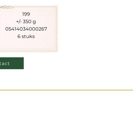
199
+/- 350 g
05414034000267
6 stuks
tact