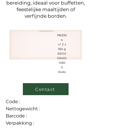
bereiding, ideaal voor buffetten,
feestelijke maaltijden of
verfijnde borden.
PB330
4
+/- 2 x
160 g
05414
03402
1460
5
stuks
Contact
Code :
Nettogewicht :
Barcode :
Verpakking :