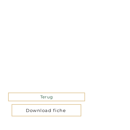
La version mobile du site
n’est actuellement pas
disponible.
Pour accéder au site,
veuillez le consulter
depuis un ordinateur.
Terug
Download fiche