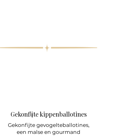
Gekonfijte kippenballotines
Gekonfijte gevogelteballotines,
een malse en gourmand