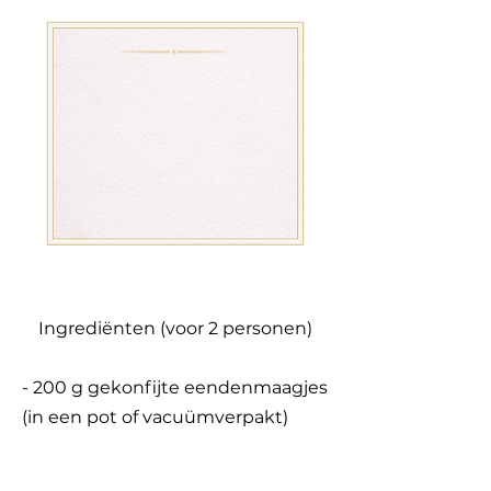
Ingrediënten (voor 2 personen)
- 200 g gekonfijte eendenmaagjes
(in een pot of vacuümverpakt)
- 1 knapperige appel (zoals een
Granny Smith of Pink Lady)