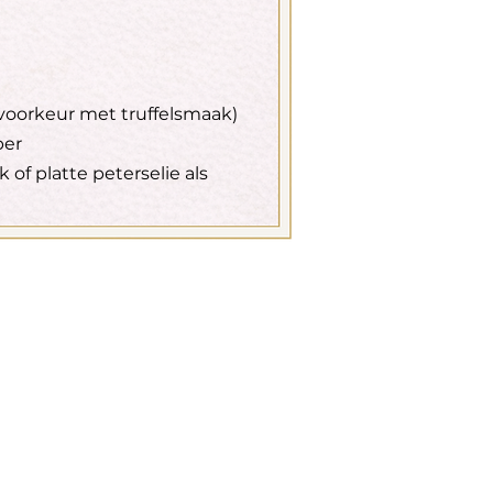
j voorkeur met truffelsmaak)
per
k of platte peterselie als