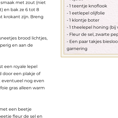
 smaak met zout (niet
- 1 teentje knoflook
ut) en bak ze 6 tot 8
- 1 eetlepel olijfolie
t krokant zijn. Breng
- 1 klontje boter
- 1 theelepel honing (bi
- Fleur de sel, zwarte pe
sneetjes brood lichtjes,
- Een paar takjes biesloo
perig en aan de
garnering
t een royale lepel
door een plakje of
st eventueel nog even
e foie gras alleen warm
met een beetje
eetje fleur de sel en