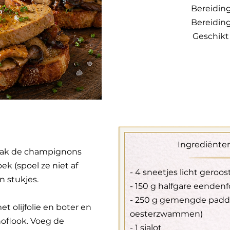
Bereiding
Bereiding
Geschikt
Ingrediënten
aak de champignons
k (spoel ze niet af
- 4 sneetjes licht geroo
n stukjes.
- 150 g halfgare eendenfo
- 250 g gemengde padde
et olijfolie en boter en
oesterzwammen)
noflook. Voeg de
- 1 sjalot