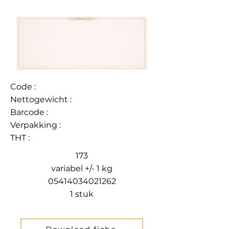
Code :
Nettogewicht :
Barcode :
Verpakking :
THT :
173
variabel +/- 1 kg
05414034021262
1 stuk