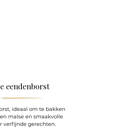
lle
we eendenborst
rst, ideaal om te bakken
 Een malse en smaakvolle
or verfijnde gerechten.