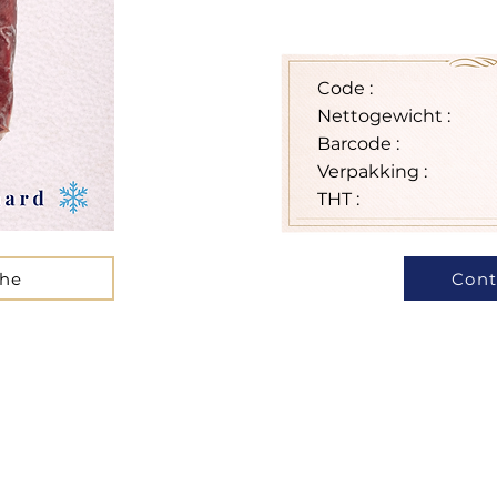
Code :
Nettogewicht :
Barcode :
Verpakking :
THT :
che
Cont