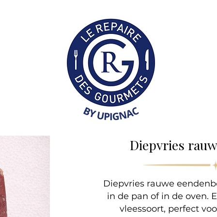
Collection Professionne
Diepvries rau
Diepvries rauwe eendenbo
in de pan of in de oven.
vleessoort, perfect vo