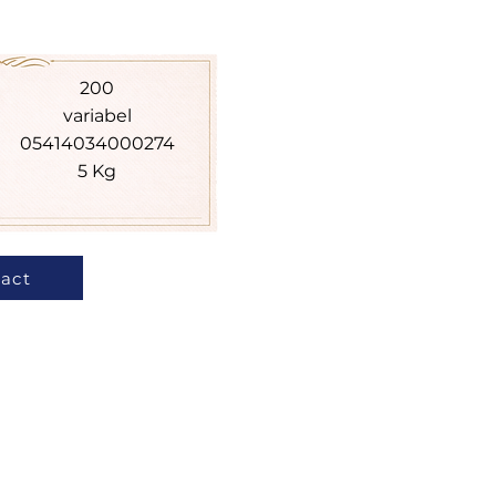
200
variabel
05414034000274
5 Kg
act