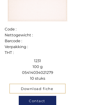
Code :
Nettogewicht :
Barcode :
Verpakking :
THT :
1231
100 g
05414034021279
10 stuks
Download fiche
Contact