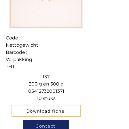
Code :
Nettogewicht :
Barcode :
Verpakking :
THT :
137
200 g en 500 g
05412732001371
10 stuks
Download fiche
Contact