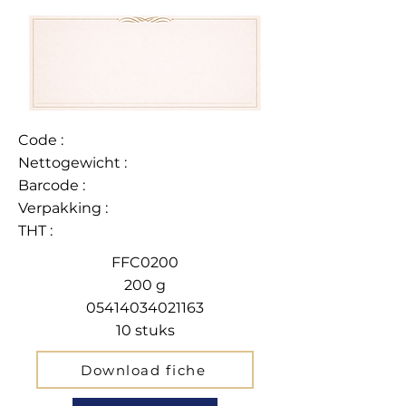
Code :
Nettogewicht :
Barcode :
Verpakking :
THT :
FFC0200
200 g
05414034021163
10 stuks
Download fiche