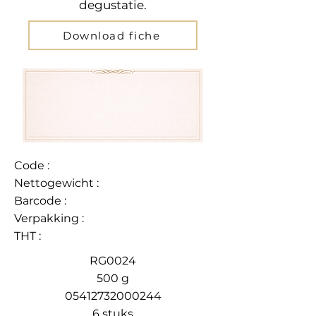
degustatie.
Download fiche
Code :
Nettogewicht :
Barcode :
Verpakking :
THT :
RG0024
500 g
05412732000244
6 stuks