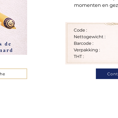
momenten en gezel
Code :
Nettogewicht :
Barcode :
Verpakking :
THT :
che
Cont