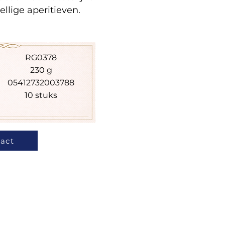
lige aperitieven.
RG0378
230 g
05412732003788
10 stuks
act