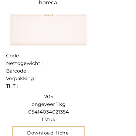
horeca.
Code :
Nettogewicht :
Barcode :
Verpakking :
THT :
205
ongeveer 1 kg
05414034021354
1 stuk
Download fiche