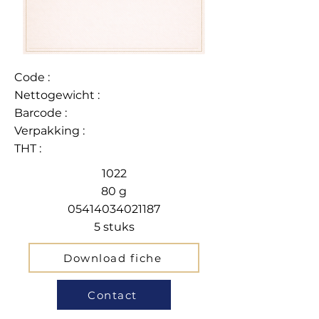
Code :
Nettogewicht :
Barcode :
Verpakking :
THT :
1022
80 g
05414034021187
5 stuks
Download fiche
Contact