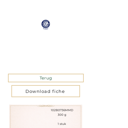
Collection
Professionnelle
Terug
Download fiche
102B0736MMD
300 g
1 stuk