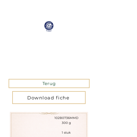
Collection
Professionnelle
Terug
Download fiche
102B0736MMD
300 g
1 stuk