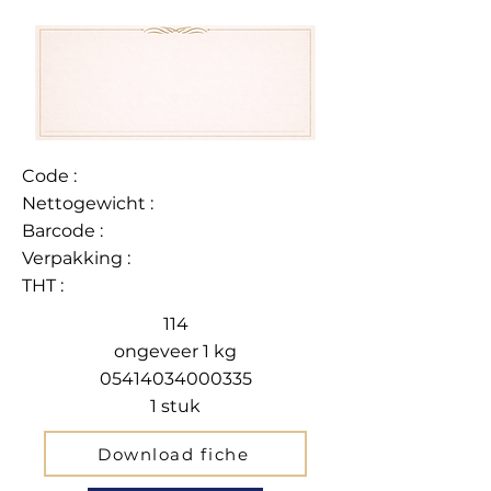
Code :
Nettogewicht :
Barcode :
Verpakking :
THT :
114
ongeveer 1 kg
05414034000335
1 stuk
Download fiche