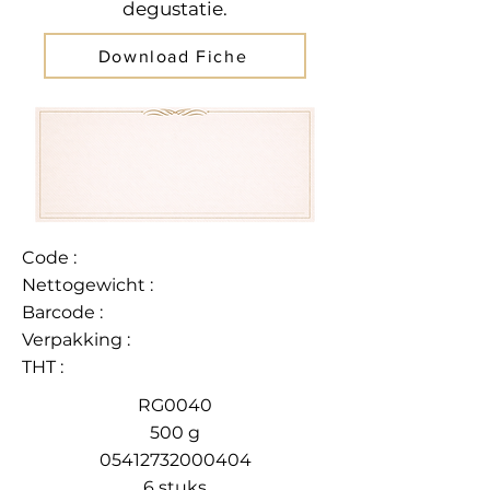
degustatie.
Download Fiche
Code :
Nettogewicht :
Barcode :
Verpakking :
THT :
RG0040
500 g
05412732000404
6 stuks