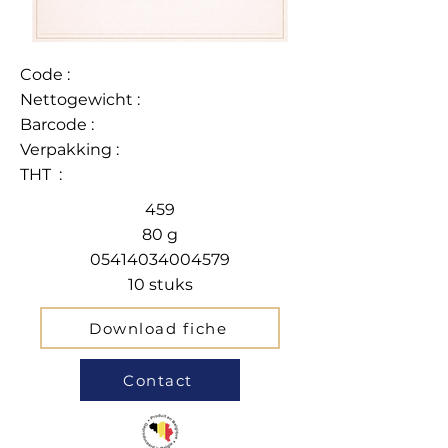
Code :
Nettogewicht :
Barcode :
Verpakking :
THT :
459
80 g
05414034004579
10 stuks
Download fiche
Contact