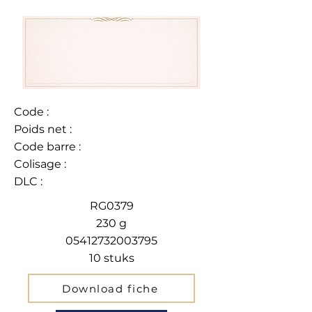
Code :
Poids net :
Code barre :
Colisage :
DLC :
RG0379
230 g
05412732003795
10 stuks
Download fiche