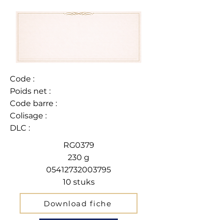
Code :
Poids net :
Code barre :
Colisage :
DLC :
RG0379
230 g
05412732003795
10 stuks
Download fiche