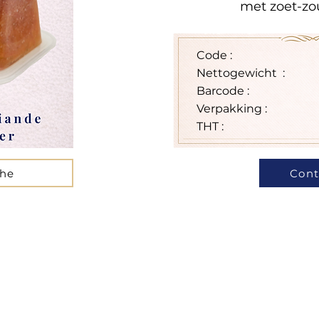
met zoet-zo
Code :
Nettogewicht :
Barcode :
Verpakking :
THT :
che
Cont