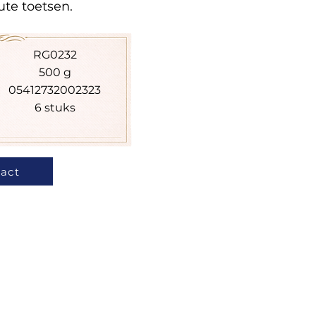
ute toetsen.
RG0232
500 g
05412732002323
6 stuks
act