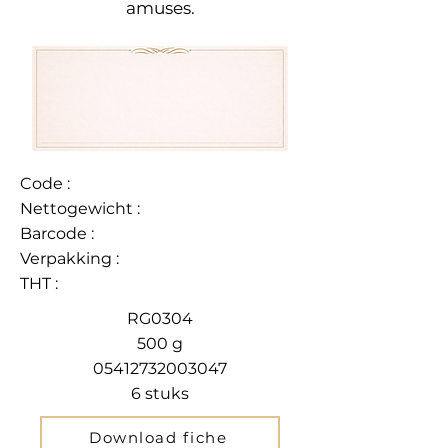
amuses.
Code :
Nettogewicht :
Barcode :
Verpakking :
THT :
RG0304
500 g
05412732003047
6 stuks
Download fiche