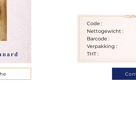
Code :
Nettogewicht :
Barcode :
Verpakking :
THT :
che
Con