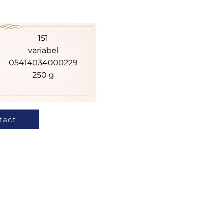
151
variabel
05414034000229
250 g
tact