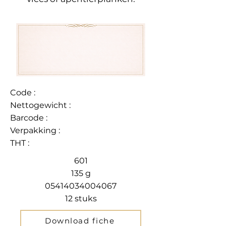
Code :
Nettogewicht :
Barcode :
Verpakking :
THT :
601
135 g
05414034004067
12 stuks
Download fiche