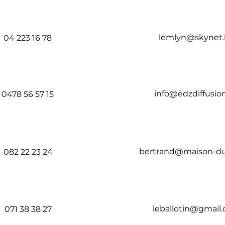
lemlyn@skynet
04 223 16 78​
info@edzdiffusio
0478 56 57 15​
bertrand@maison-du
082 22 23 24​
leballotin@gmail
071 38 38 27