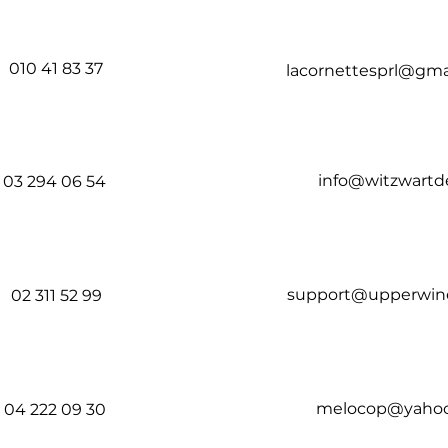
010 41 83 37
lacornettesprl@gma
info@witzwartde
03 294 06 54
support@upperwin
02 311 52 99
melocop@yahoo
04 222 09 30​