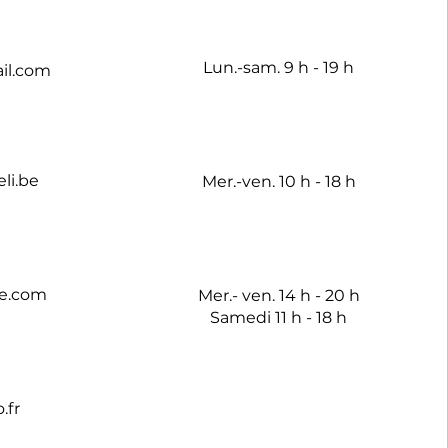
Lun.-sam. 9 h - 19 h
il.com
li.be
Mer.-ven. 10 h - 18 h
e.com
Mer.- ven. 14 h - 20 h
Samedi 11 h - 18 h
.fr