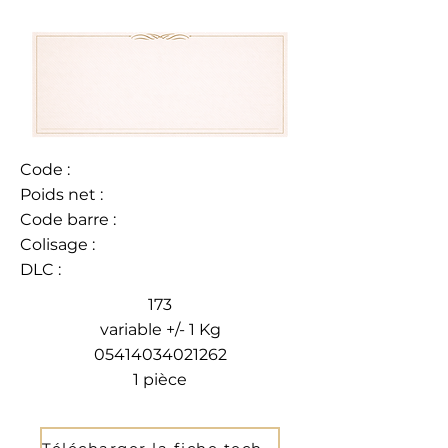
Code :
Poids net :
Code barre :
Colisage :
DLC :
173
variable +/- 1 Kg
05414034021262
1 pièce