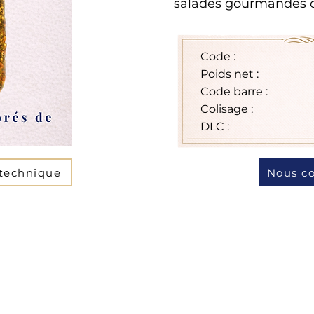
salades gourmandes ou
Code :
Poids net :
Code barre :
Colisage :
DLC :
 technique
Nous co