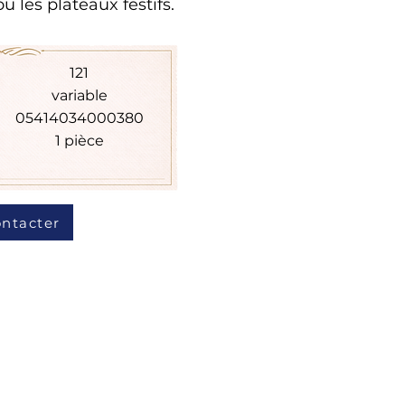
 les plateaux festifs.
121
variable
05414034000380
1 pièce
ntacter